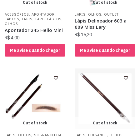
Out of stock
Out of stock
,
,
,
,
ACESSÓRIOS
APONTADOR
LAPIS
OLHOS
OUTLET
,
,
,
LÁBIOS
LAPIS
LAPIS LÁBIOS
Lápis Delineador 603 a
OLHOS
609 Miss Lary
Apontador 245 Hello Mini
R$
15,20
R$
4,00
Me avise quando chegar
Me avise quando chegar
Out of stock
Out of stock
,
,
,
,
LAPIS
OLHOS
SOBRANCELHA
LAPIS
LUISANCE
OLHOS