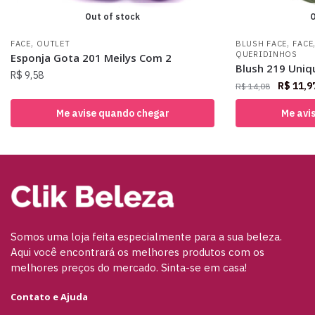
Out of stock
O
,
,
FACE
OUTLET
BLUSH FACE
FACE
QUERIDINHOS
Esponja Gota 201 Meilys Com 2
Blush 219 Uniq
R$
9,58
R$
11,9
R$
14,08
Me avise quando chegar
Me avi
Somos uma loja feita especialmente para a sua beleza.
Aqui você encontrará os melhores produtos com os
melhores preços do mercado. Sinta-se em casa!
Contato e Ajuda