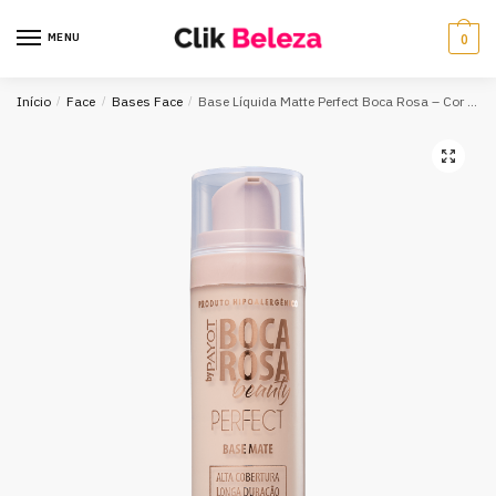
MENU
0
Início
/
Face
/
Bases Face
/
Base Líquida Matte Perfect Boca Rosa – Cor 01 Maria