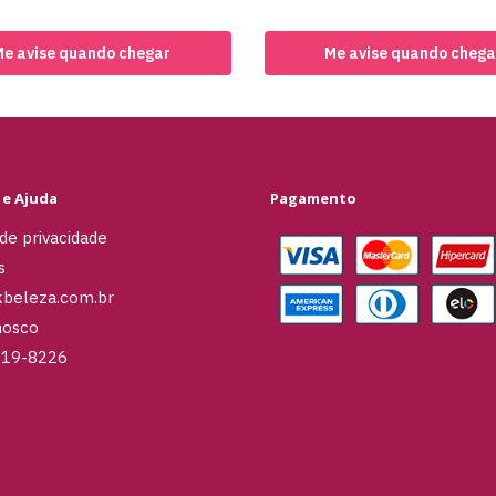
Me avise quando chegar
Me avise quando chega
 e Ajuda
Pagamento
 de privacidade
s
kbeleza.com.br
nosco
019-8226