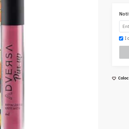
Noti
I c
Coloc