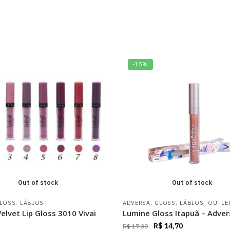
-15%
Out of stock
Out of stock
,
,
,
,
LOSS
LÁBIOS
ADVERSA
GLOSS
LÁBIOS
OUTLE
lvet Lip Gloss 3010 Vivai
Lumine Gloss Itapuã – Adver
R$
14,70
R$
17,30