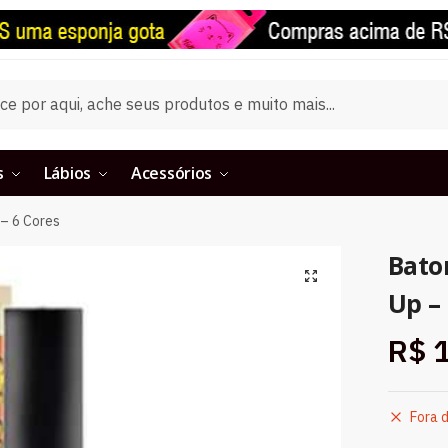
s
Lábios
Acessórios
 – 6 Cores
Bato
Up –
R$
1
Fora 