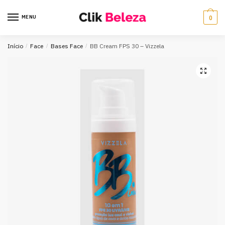
MENU
0
Início
/
Face
/
Bases Face
/
BB Cream FPS 30 – Vizzela