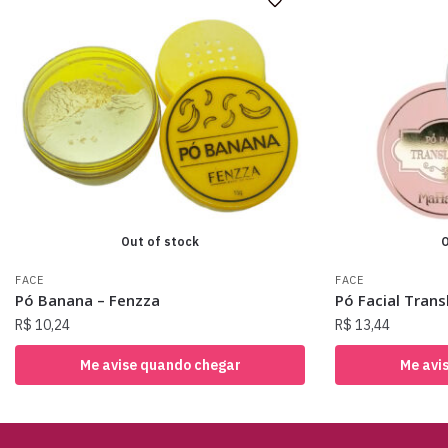
Out of stock
O
FACE
FACE
Pó Banana – Fenzza
Pó Facial Tran
R$
10,24
R$
13,44
Me avise quando chegar
Me avi