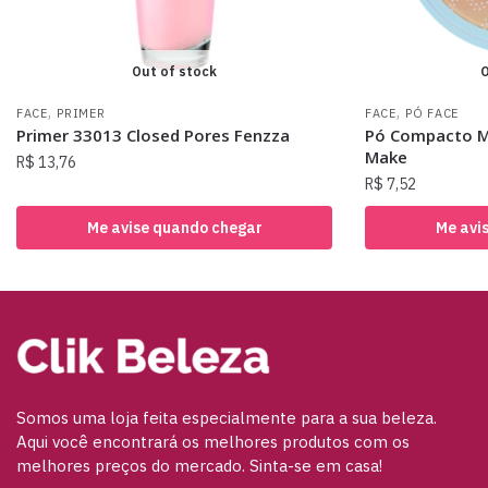
Out of stock
O
,
,
FACE
PRIMER
FACE
PÓ FACE
Primer 33013 Closed Pores Fenzza
Pó Compacto M
Make
R$
13,76
R$
7,52
Me avise quando chegar
Me avi
Somos uma loja feita especialmente para a sua beleza.
Aqui você encontrará os melhores produtos com os
melhores preços do mercado. Sinta-se em casa!