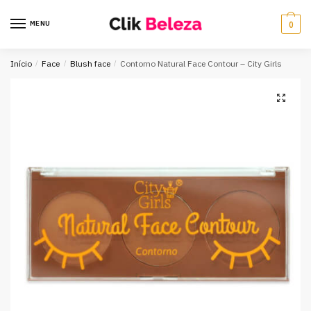
MENU
0
Início
/
Face
/
Blush face
/
Contorno Natural Face Contour – City Girls