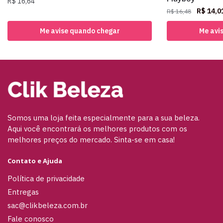
R$
16,64
R$
14,0
R$
16,48
Me avise quando chegar
Me avi
Somos uma loja feita especialmente para a sua beleza.
Aqui você encontrará os melhores produtos com os
melhores preços do mercado. Sinta-se em casa!
Contato e Ajuda
Política de privacidade
Entregas
sac@clikbeleza.com.br
Fale conosco