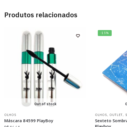
Produtos relacionados
-15%
Out of stock
O
,
,
OLHOS
OLHOS
OUTLET
Máscara 84599 PlayBoy
Sexteto Sombr
Playboy