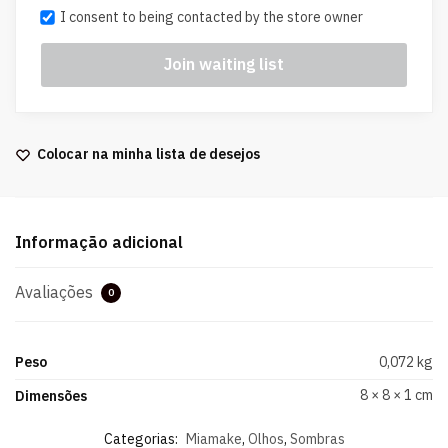
I consent to being contacted by the store owner
Colocar na minha lista de desejos
Informação adicional
Avaliações
0
Peso
0,072 kg
8 × 8 × 1 cm
Dimensões
Categorias:
Miamake
,
Olhos
,
Sombras