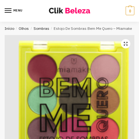
MENU
0
Início
/
Olhos
/
Sombras
/
Estojo De Sombras Bem Me Quero – Miamake