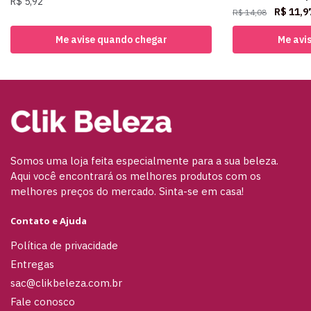
R$
5,92
R$
11,9
R$
14,08
Me avise quando chegar
Me avi
Somos uma loja feita especialmente para a sua beleza.
Aqui você encontrará os melhores produtos com os
melhores preços do mercado. Sinta-se em casa!
Contato e Ajuda
Política de privacidade
Entregas
sac@clikbeleza.com.br
Fale conosco