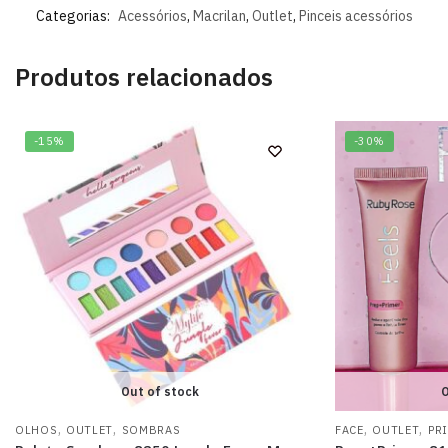
Categorias:
Acessórios
,
Macrilan
,
Outlet
,
Pinceis acessórios
Produtos relacionados
-15%
-30%
Out of stock
O
,
,
,
,
OLHOS
OUTLET
SOMBRAS
FACE
OUTLET
PR