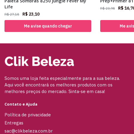
Paleta Sombras 8250 Jungle Fever My
Prep+Primer 81
Life
R$
16,7
R$
23,98
R$
23,10
R$
27,18
Me avise quando chegar
Me avi
Somos uma loja feita especialmente para a sua beleza.
Aqui você encontrará os melhores produtos com os
melhores preços do mercado. Sinta-se em casa!
Contato e Ajuda
Política de privacidade
Entregas
sac@clikbeleza.com.br