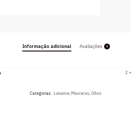
Informação adicional
Avaliações
0
2 
s
Categorias:
Luisance
,
Mascaras
,
Olhos