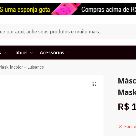
s
Lábios
Acessórios
Mask Incolor – Luisance
Másc
Mask
R$
1
Fora 