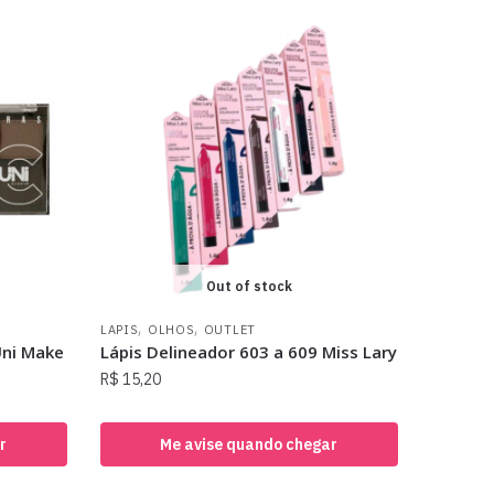
Out of stock
,
,
LAPIS
OLHOS
OUTLET
Uni Make
Lápis Delineador 603 a 609 Miss Lary
R$
15,20
r
Me avise quando chegar