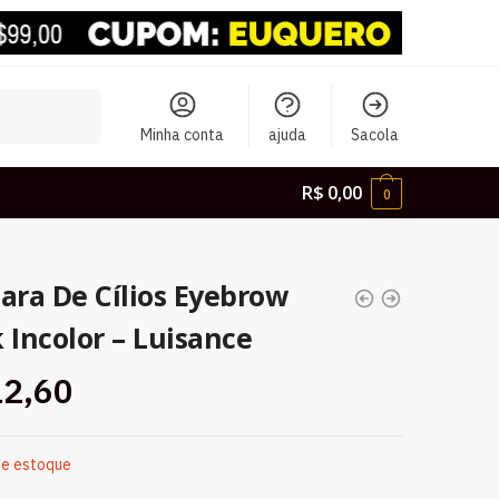
Minha conta
ajuda
Sacola
R$
0,00
0
ara De Cílios Eyebrow
 Incolor – Luisance
2,60
de estoque