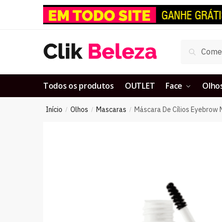
Pesquisar
Todos os produtos
OUTLET
Face
Olho
Início
Olhos
Mascaras
Máscara De Cílios Eyebrow 
/
/
/