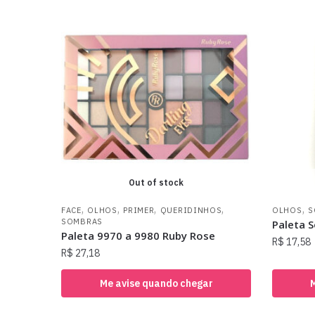
Out of stock
,
,
,
,
,
FACE
OLHOS
PRIMER
QUERIDINHOS
OLHOS
S
SOMBRAS
Paleta 
Paleta 9970 a 9980 Ruby Rose
R$
17,58
R$
27,18
Me avise quando chegar