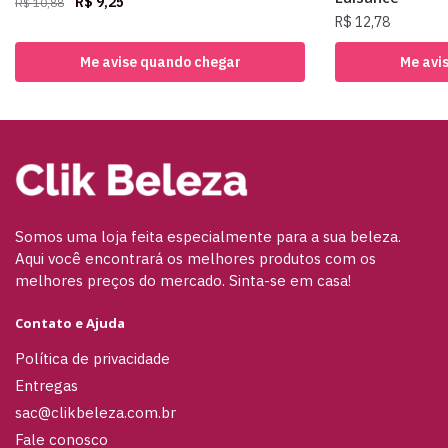
R$
9,25
R$
10,88
R$
12,78
Me avise quando chegar
Me avi
Somos uma loja feita especialmente para a sua beleza.
Aqui você encontrará os melhores produtos com os
melhores preços do mercado. Sinta-se em casa!
Contato e Ajuda
Política de privacidade
Entregas
sac@clikbeleza.com.br
Fale conosco