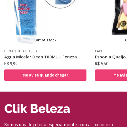
Out of stock
O
,
DEMAQUILANTE
FACE
FACE
Água Micelar Deep 100ML – Fenzza
Esponja Queijo
R$
9,99
R$
5,60
Me avise quando chegar
Me avi
Somos uma loja feita especialmente para a sua beleza.