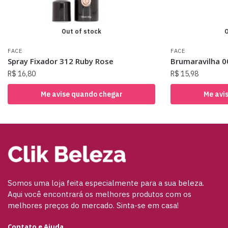
Out of stock
O
FACE
FACE
Spray Fixador 312 Ruby Rose
Brumaravilha 00
R$
16,80
R$
15,98
Me avise quando chegar
Me avi
Somos uma loja feita especialmente para a sua beleza.
Aqui você encontrará os melhores produtos com os
melhores preços do mercado. Sinta-se em casa!
Contato e Ajuda