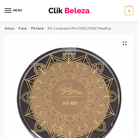
MENU
0
Início
/
Face
/
Pó face
/
Pó Compacto Pro 5001/5002 PlayBoy