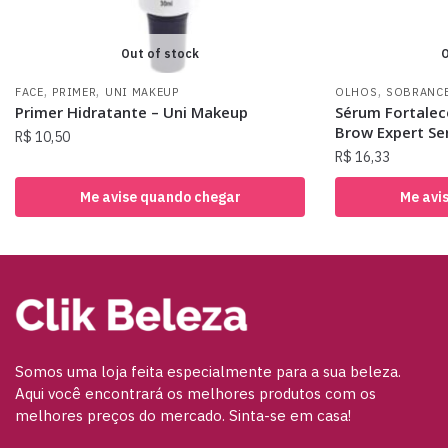
Out of stock
O
,
,
,
FACE
PRIMER
UNI MAKEUP
OLHOS
SOBRANC
Primer Hidratante – Uni Makeup
Sérum Fortalec
Brow Expert Se
R$
10,50
R$
16,33
Me avise quando chegar
Me avi
Somos uma loja feita especialmente para a sua beleza.
Aqui você encontrará os melhores produtos com os
melhores preços do mercado. Sinta-se em casa!